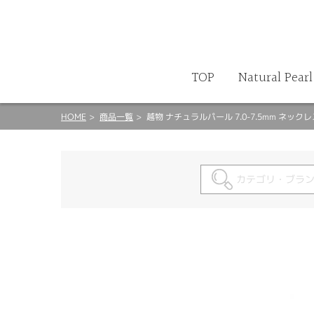
商品検索
カート
TOP
Natural Pearl
HOME
商品一覧
越物 ナチュラルパール 7.0-7.5mm ネック