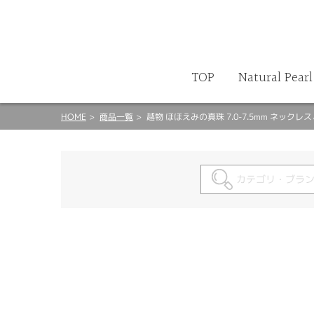
商品検索
カート
TOP
Natural Pearl
HOME
商品一覧
越物 ほほえみの真珠 7.0-7.5mm ネックレ