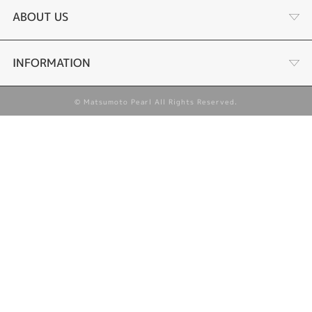
サンゴパールネックレス
二十歳のお祝いに
ABOUT US
ほほえみの真珠
花嫁へのお祝いに
こだわり
INFORMATION
Shinji MATSUMOTO
出産祝いに
© Matsumoto Pearl All Rights Reserved.
真珠の選び方
プライバシーポリシー
ベビーパール
ビジネスシーンに
取扱い一覧
よくあるお問合せ
退職祝いに
会社概要
特定商取引に関する表記